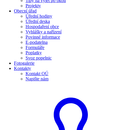
Tipy na výlet po okolí
Projekty
Obecní úřad
Úřední hodiny
Úřední deska
Hospodaření obce
Vyhlášky a nařízení
Povinné informace
E-podatelna
Formuláře
Poplatky
Svoz popelnic
Fotogalerie
Kontakty
Kontakt OÚ
Napište nám