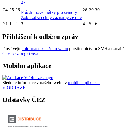
27
1
24
25
26
28
29
30
Prázdninové hrátky pro seniory
Zobrazit všechny záznamy ze dne
31
1
2
3
4
5
6
Přihlášení k odběru zpráv
Dostávejte
informace z našeho webu
prostřednictvím SMS a e-mailů
Chci se zaregistrovat
Mobilní aplikace
Sledujte informace z našeho webu v
mobilní aplikaci –
V OBRAZE.
Odstávky ČEZ