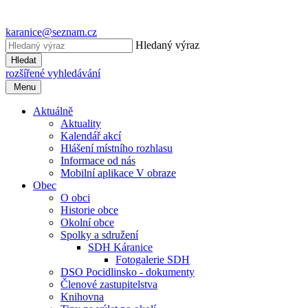
karanice@seznam.cz
Hledaný výraz
Hledat
rozšířené vyhledávání
Menu
Aktuálně
Aktuality
Kalendář akcí
Hlášení místního rozhlasu
Informace od nás
Mobilní aplikace V obraze
Obec
O obci
Historie obce
Okolní obce
Spolky a sdružení
SDH Káranice
Fotogalerie SDH
DSO Pocidlinsko - dokumenty
Členové zastupitelstva
Knihovna