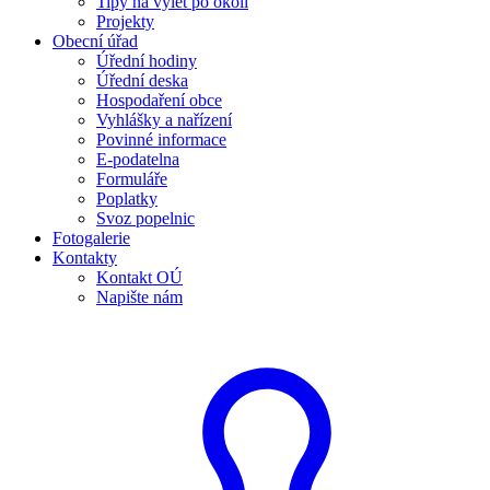
Tipy na výlet po okolí
Projekty
Obecní úřad
Úřední hodiny
Úřední deska
Hospodaření obce
Vyhlášky a nařízení
Povinné informace
E-podatelna
Formuláře
Poplatky
Svoz popelnic
Fotogalerie
Kontakty
Kontakt OÚ
Napište nám