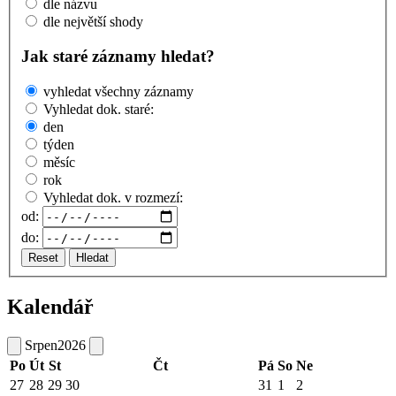
dle názvu
dle největší shody
Jak staré záznamy hledat?
vyhledat všechny záznamy
Vyhledat dok. staré:
den
týden
měsíc
rok
Vyhledat dok. v rozmezí:
od:
do:
Reset
Hledat
Kalendář
Srpen
2026
Po
Út
St
Čt
Pá
So
Ne
27
28
29
30
31
1
2