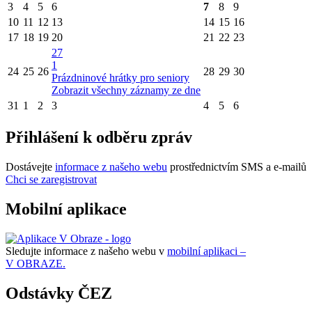
3
4
5
6
7
8
9
10
11
12
13
14
15
16
17
18
19
20
21
22
23
27
1
24
25
26
28
29
30
Prázdninové hrátky pro seniory
Zobrazit všechny záznamy ze dne
31
1
2
3
4
5
6
Přihlášení k odběru zpráv
Dostávejte
informace z našeho webu
prostřednictvím SMS a e-mailů
Chci se zaregistrovat
Mobilní aplikace
Sledujte informace z našeho webu v
mobilní aplikaci –
V OBRAZE.
Odstávky ČEZ