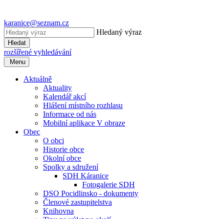
karanice@seznam.cz
Hledaný výraz
Hledat
rozšířené vyhledávání
Menu
Aktuálně
Aktuality
Kalendář akcí
Hlášení místního rozhlasu
Informace od nás
Mobilní aplikace V obraze
Obec
O obci
Historie obce
Okolní obce
Spolky a sdružení
SDH Káranice
Fotogalerie SDH
DSO Pocidlinsko - dokumenty
Členové zastupitelstva
Knihovna