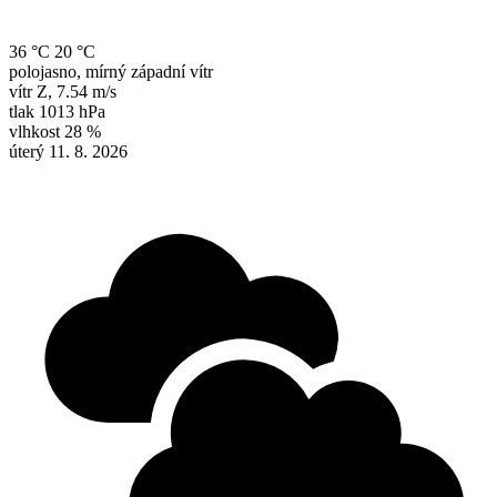
36 °C
20 °C
polojasno, mírný západní vítr
vítr
Z
,
7.54 m/s
tlak
1013 hPa
vlhkost
28 %
úterý 11. 8. 2026