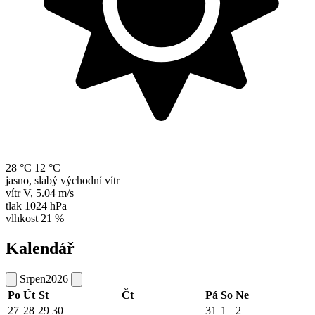
28 °C
12 °C
jasno, slabý východní vítr
vítr
V
,
5.04 m/s
tlak
1024 hPa
vlhkost
21 %
Kalendář
Srpen
2026
Po
Út
St
Čt
Pá
So
Ne
27
28
29
30
31
1
2