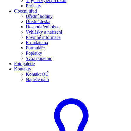
Tipy na výlet po okolí
Projekty
Obecní úřad
Úřední hodiny
Úřední deska
Hospodaření obce
Vyhlášky a nařízení
Povinné informace
E-podatelna
Formuláře
Poplatky
Svoz popelnic
Fotogalerie
Kontakty
Kontakt OÚ
Napište nám