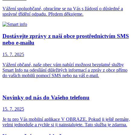
Vážení spoluobčané, obracíme se na Vás s žádostí o důsledné a
správné třídění odpadu. Předem děkujeme.
Dostávejte zprávy z naší obce prostřednictvím SMS
nebo e-mailu
15. 7.
2025
Vážení občané, naše obec vám nabízí možnost bezplatné služby
Smart Info na odesílání důležitých informací a zpráv z obce přímo
do vašich mobilů pomocí SMS nebo na váš e-mail.
Novinky od nás do Vašeho telefonu
15. 7.
2025
Je tu pro Vás mobilní aplikace V OBRAZE. Pokud ji ještě nemáte,
velmi jednoduše a rychle si ji nainstalujete. Tato služba je zdarma.