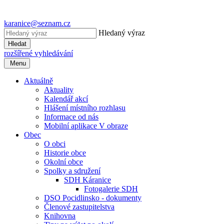
karanice@seznam.cz
Hledaný výraz
Hledat
rozšířené vyhledávání
Menu
Aktuálně
Aktuality
Kalendář akcí
Hlášení místního rozhlasu
Informace od nás
Mobilní aplikace V obraze
Obec
O obci
Historie obce
Okolní obce
Spolky a sdružení
SDH Káranice
Fotogalerie SDH
DSO Pocidlinsko - dokumenty
Členové zastupitelstva
Knihovna