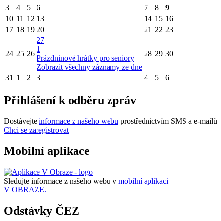
3
4
5
6
7
8
9
10
11
12
13
14
15
16
17
18
19
20
21
22
23
27
1
24
25
26
28
29
30
Prázdninové hrátky pro seniory
Zobrazit všechny záznamy ze dne
31
1
2
3
4
5
6
Přihlášení k odběru zpráv
Dostávejte
informace z našeho webu
prostřednictvím SMS a e-mailů
Chci se zaregistrovat
Mobilní aplikace
Sledujte informace z našeho webu v
mobilní aplikaci –
V OBRAZE.
Odstávky ČEZ