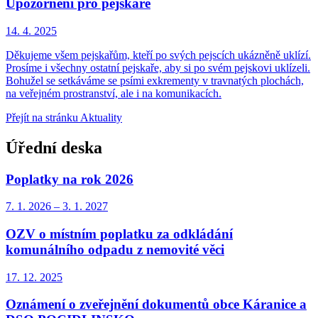
Upozornění pro pejskaře
14. 4.
2025
Děkujeme všem pejskařům, kteří po svých pejscích ukázněně uklízí.
Prosíme i všechny ostatní pejskaře, aby si po svém pejskovi uklízeli.
Bohužel se setkáváme se psími exkrementy v travnatých plochách,
na veřejném prostranství, ale i na komunikacích.
Přejít na stránku Aktuality
Úřední deska
Poplatky na rok 2026
7. 1.
2026
–
3. 1.
2027
OZV o místním poplatku za odkládání
komunálního odpadu z nemovité věci
17. 12.
2025
Oznámení o zveřejnění dokumentů obce Káranice a