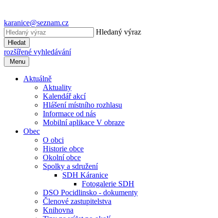
karanice@seznam.cz
Hledaný výraz
Hledat
rozšířené vyhledávání
Menu
Aktuálně
Aktuality
Kalendář akcí
Hlášení místního rozhlasu
Informace od nás
Mobilní aplikace V obraze
Obec
O obci
Historie obce
Okolní obce
Spolky a sdružení
SDH Káranice
Fotogalerie SDH
DSO Pocidlinsko - dokumenty
Členové zastupitelstva
Knihovna