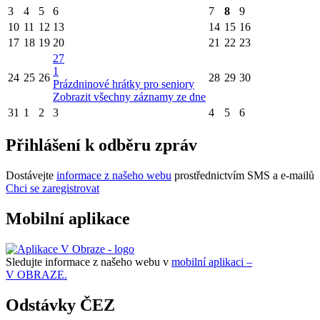
3
4
5
6
7
8
9
10
11
12
13
14
15
16
17
18
19
20
21
22
23
27
1
24
25
26
28
29
30
Prázdninové hrátky pro seniory
Zobrazit všechny záznamy ze dne
31
1
2
3
4
5
6
Přihlášení k odběru zpráv
Dostávejte
informace z našeho webu
prostřednictvím SMS a e-mailů
Chci se zaregistrovat
Mobilní aplikace
Sledujte informace z našeho webu v
mobilní aplikaci –
V OBRAZE.
Odstávky ČEZ