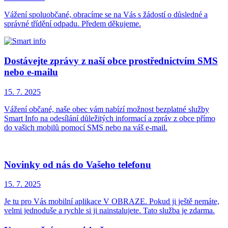
Vážení spoluobčané, obracíme se na Vás s žádostí o důsledné a
správné třídění odpadu. Předem děkujeme.
Dostávejte zprávy z naší obce prostřednictvím SMS
nebo e-mailu
15. 7.
2025
Vážení občané, naše obec vám nabízí možnost bezplatné služby
Smart Info na odesílání důležitých informací a zpráv z obce přímo
do vašich mobilů pomocí SMS nebo na váš e-mail.
Novinky od nás do Vašeho telefonu
15. 7.
2025
Je tu pro Vás mobilní aplikace V OBRAZE. Pokud ji ještě nemáte,
velmi jednoduše a rychle si ji nainstalujete. Tato služba je zdarma.