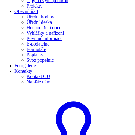
Tipy na výlet po okolí
Projekty
Obecní úřad
Úřední hodiny
Úřední deska
Hospodaření obce
Vyhlášky a nařízení
Povinné informace
E-podatelna
Formuláře
Poplatky
Svoz popelnic
Fotogalerie
Kontakty
Kontakt OÚ
Napište nám