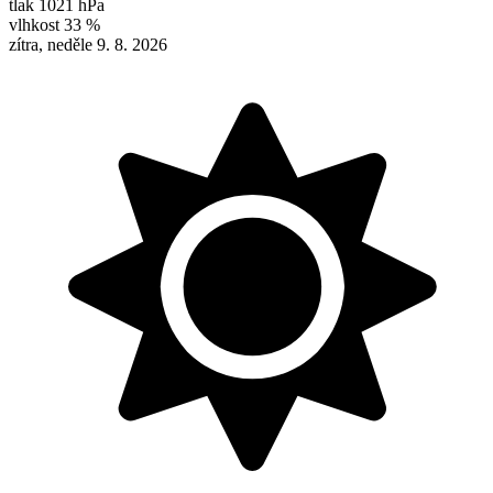
tlak
1021 hPa
vlhkost
33 %
zítra, neděle 9. 8. 2026