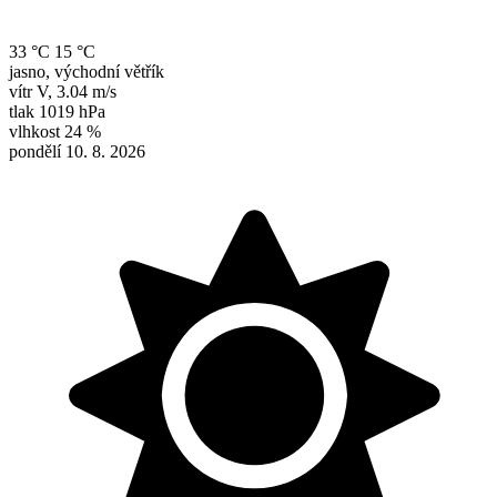
33 °C
15 °C
jasno, východní větřík
vítr
V
,
3.04 m/s
tlak
1019 hPa
vlhkost
24 %
pondělí 10. 8. 2026