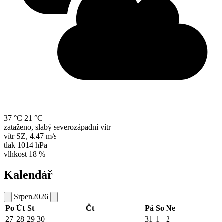
37 °C
21 °C
zataženo, slabý severozápadní vítr
vítr
SZ
,
4.47 m/s
tlak
1014 hPa
vlhkost
18 %
Kalendář
Srpen
2026
Po
Út
St
Čt
Pá
So
Ne
27
28
29
30
31
1
2