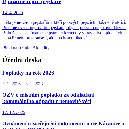
Upozornění pro pejskaře
14. 4.
2025
Děkujeme všem pejskařům, kteří po svých pejscích ukázněně uklízí.
Prosíme i všechny ostatní pejskaře, aby si po svém pejskovi uklízeli.
Bohužel se setkáváme se psími exkrementy v travnatých plochách,
na veřejném prostranství, ale i na komunikacích.
Přejít na stránku Aktuality
Úřední deska
Poplatky na rok 2026
7. 1.
2026
–
3. 1.
2027
OZV o místním poplatku za odkládání
komunálního odpadu z nemovité věci
17. 12.
2025
Oznámení o zveřejnění dokumentů obce Káranice a