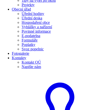
Tipy na výlet po okolí
Projekty
Obecní úřad
Úřední hodiny
Úřední deska
Hospodaření obce
Vyhlášky a nařízení
Povinné informace
E-podatelna
Formuláře
Poplatky
Svoz popelnic
Fotogalerie
Kontakty
Kontakt OÚ
Napište nám