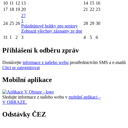
10
11
12
13
14
15
16
17
18
19
20
21
22
23
27
1
24
25
26
28
29
30
Prázdninové hrátky pro seniory
Zobrazit všechny záznamy ze dne
31
1
2
3
4
5
6
Přihlášení k odběru zpráv
Dostávejte
informace z našeho webu
prostřednictvím SMS a e-mailů
Chci se zaregistrovat
Mobilní aplikace
Sledujte informace z našeho webu v
mobilní aplikaci –
V OBRAZE.
Odstávky ČEZ