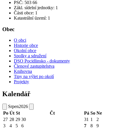
PSČ: 503 66
Zákl. sídelní jednotky: 1
Části obce: 1
Katastrální území: 1
Obec
O obci
Historie obce
Okolní obce
Spolky a sdružení
DSO Pocidlinsko - dokumenty
Členové zastupitelstva
Knihovna
Tipy na výlet po okolí
Projekty
Kalendář
Srpen
2026
Po
Út
St
Čt
Pá
So
Ne
27
28
29
30
31
1
2
3
4
5
6
7
8
9