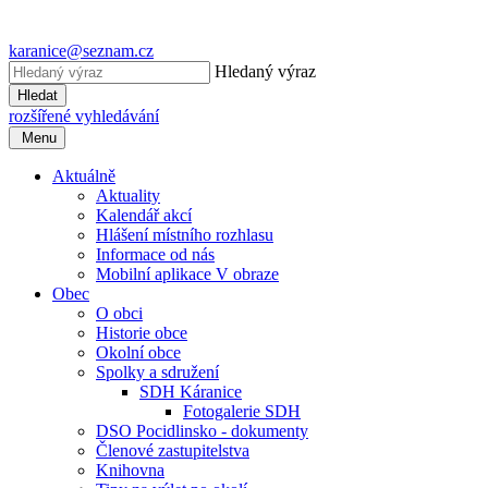
karanice@seznam.cz
Hledaný výraz
Hledat
rozšířené vyhledávání
Menu
Aktuálně
Aktuality
Kalendář akcí
Hlášení místního rozhlasu
Informace od nás
Mobilní aplikace V obraze
Obec
O obci
Historie obce
Okolní obce
Spolky a sdružení
SDH Káranice
Fotogalerie SDH
DSO Pocidlinsko - dokumenty
Členové zastupitelstva
Knihovna