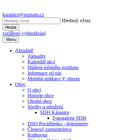
karanice@seznam.cz
Hledaný výraz
Hledat
rozšířené vyhledávání
Menu
Aktuálně
Aktuality
Kalendář akcí
Hlášení místního rozhlasu
Informace od nás
Mobilní aplikace V obraze
Obec
O obci
Historie obce
Okolní obce
Spolky a sdružení
SDH Káranice
Fotogalerie SDH
DSO Pocidlinsko - dokumenty
Členové zastupitelstva
Knihovna