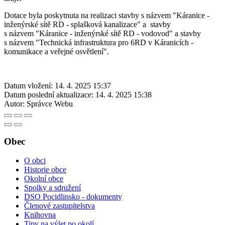
Dotace byla poskytnuta na realizaci stavby s názvem "Káranice -
inženýrské sítě RD - splašková kanalizace" a stavby
s názvem "Káranice - inženýrské sítě RD - vodovod" a stavby
s názvem "Technická infrastruktura pro 6RD v Káranicích -
komunikace a veřejné osvětlení".
Datum vložení:
14. 4. 2025 15:37
Datum poslední aktualizace:
14. 4. 2025 15:38
Autor:
Správce Webu
Obec
O obci
Historie obce
Okolní obce
Spolky a sdružení
DSO Pocidlinsko - dokumenty
Členové zastupitelstva
Knihovna
Tipy na výlet po okolí