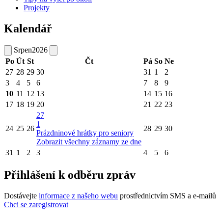
Projekty
Kalendář
Srpen
2026
Po
Út
St
Čt
Pá
So
Ne
27
28
29
30
31
1
2
3
4
5
6
7
8
9
10
11
12
13
14
15
16
17
18
19
20
21
22
23
27
1
24
25
26
28
29
30
Prázdninové hrátky pro seniory
Zobrazit všechny záznamy ze dne
31
1
2
3
4
5
6
Přihlášení k odběru zpráv
Dostávejte
informace z našeho webu
prostřednictvím SMS a e-mailů
Chci se zaregistrovat