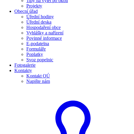
Tipy na výlet po okolí
Projekty
Obecní úřad
Úřední hodiny
Úřední deska
Hospodaření obce
Vyhlášky a nařízení
Povinné informace
E-podatelna
Formuláře
Poplatky
Svoz popelnic
Fotogalerie
Kontakty
Kontakt OÚ
Napište nám